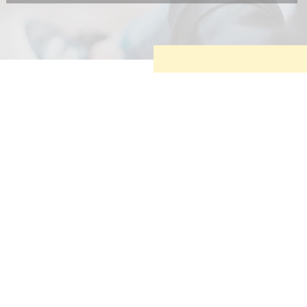
Diese Cookies sind erforderlich, um die grundlegende
Funktionalität der Website zu sichern.
Tracking- und Targeting-Cookies
Diese Cookies sind erforderlich, um unsere Website auf Ihre
Bedürfnisse hin zu optimieren. Hierzu gehört eine
bedarfsgerechte Gestaltung und fortlaufende Verbesserung
unseres Angebotes einschließlich der Verknüpfung zu
Social-Media-Angeboten von z.B. Facebook und LinkedIn.
Betreibercookies
Diese Cookies sind erforderlich, um z.B. Google Maps zu
nutzen oder eingebettete Videos abspielen zu können.