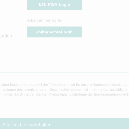
ETL-PISA-Login
Arbeitnehmerportal
eMitarbeiter-Login
prüfen
 einer besseren Lesbarkeit der Texte wählen wir für unsere Kommunikationskanäl
hteiligung des jeweils anderen Geschlechts, sondern ist im Sinne der sprachlich
 fühlen. Im Sinne der Gender Mainstreaming-Strategie der Bundesregierung vertret
 Alle Rechte vorbehalten.