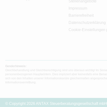
Stellenangebote
Impressum
Barrierefreiheit
Datenschutzerklärung
Cookie-Einstellungen 
Genderhinweis:
Gleichbehandlung und Gleichberechtigung sind uns überaus wichtig! Im Sinne
personenbezogenen Hauptwörtern. Dies impliziert aber keinesfalls eine Benac
sich von den Inhalten unserer Informationskanäle gleichermaßen angesprochen
Informationsvermittlung.
© Copyright 2026 ANTAX Steuerberatungsgesellschaft mbH.