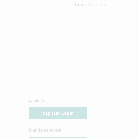
heidelberg.eu
capitain
capitain-Login
Mandantenportal