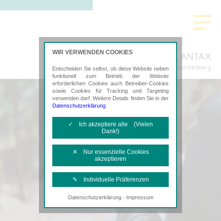
WIR VERWENDEN COOKIES
ANTAX
Steuerberatung in Heidelberg
Entscheiden Sie selbst, ob diese Website neben
funktionell zum Betrieb der Website
erforderlichen Cookies auch Betreiber-Cookies
sowie Cookies für Tracking und Targeting
verwenden darf. Weitere Details finden Sie in der
Datenschutzerklärung
.
✓ Ich akzeptiere alle (Vielen
Dank!)
✕ Nur essenzielle Cookies
akzeptieren
✎ Individuelle Präferenzen
·
Datenschutzerklärung
Impressum
Notwendige Cookies
Diese Cookies sind erforderlich, um die
grundlegende Funktionalität der Website