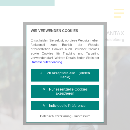
WIR VERWENDEN COOKIES
ANTAX
Steuerberatung in Heidelberg
Entscheiden Sie selbst, ob diese Website neben
funktionell zum Betrieb der Website
erforderlichen Cookies auch Betreiber-Cookies
sowie Cookies für Tracking und Targeting
verwenden darf. Weitere Details finden Sie in der
Datenschutzerklärung
.
✓ Ich akzeptiere alle (Vielen
Dank!)
✕ Nur essenzielle Cookies
akzeptieren
✎ Individuelle Präferenzen
·
Datenschutzerklärung
Impressum
Notwendige Cookies
Diese Cookies sind erforderlich, um die
grundlegende Funktionalität der Website