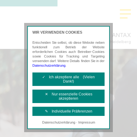
WIR VERWENDEN COOKIES
ANTAX
Steuerberatung in Heidelberg
Entscheiden Sie selbst, ob diese Website neben
funktionell zum Betrieb der Website
erforderlichen Cookies auch Betreiber-Cookies
sowie Cookies für Tracking und Targeting
verwenden darf. Weitere Details finden Sie in der
Datenschutzerklärung
.
✓ Ich akzeptiere alle (Vielen
Dank!)
✕ Nur essenzielle Cookies
akzeptieren
✎ Individuelle Präferenzen
·
Datenschutzerklärung
Impressum
Notwendige Cookies
Diese Cookies sind erforderlich, um die
grundlegende Funktionalität der Website