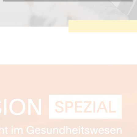
Diese Cookies sind erforderlich, um die grundlegende
Funktionalität der Website zu sichern.
Tracking- und Targeting-Cookies
Diese Cookies sind erforderlich, um unsere Website auf Ihre
Bedürfnisse hin zu optimieren. Hierzu gehört eine
bedarfsgerechte Gestaltung und fortlaufende Verbesserung
unseres Angebotes einschließlich der Verknüpfung zu
Social-Media-Angeboten von z.B. Facebook und LinkedIn.
Betreibercookies
Diese Cookies sind erforderlich, um z.B. Google Maps zu
nutzen oder eingebettete Videos abspielen zu können.