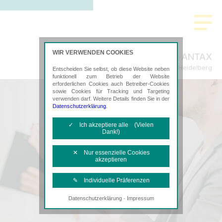
WIR VERWENDEN COOKIES
ANTAX
Steuerberatung in Heidelberg
Entscheiden Sie selbst, ob diese Website neben
funktionell zum Betrieb der Website
erforderlichen Cookies auch Betreiber-Cookies
sowie Cookies für Tracking und Targeting
verwenden darf. Weitere Details finden Sie in der
Datenschutzerklärung
.
✓ Ich akzeptiere alle (Vielen
Dank!)
✕ Nur essenzielle Cookies
akzeptieren
✎ Individuelle Präferenzen
·
Datenschutzerklärung
Impressum
Notwendige Cookies
Diese Cookies sind erforderlich, um die
grundlegende Funktionalität der Website