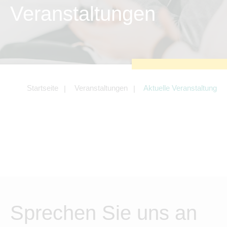
zu sichern.
Veranstaltungen
Tracking- und Targeting-Cookies
Diese Cookies sind erforderlich, um
unsere Website auf Ihre Bedürfnisse hin
zu optimieren. Hierzu gehört eine
bedarfsgerechte Gestaltung und
fortlaufende Verbesserung unseres
Angebotes einschließlich der
Verknüpfung zu Social-Media-
Angeboten von z.B. Facebook und
Startseite
Veranstaltungen
Aktuelle Veranstaltung
LinkedIn.
Betreibercookies
Diese Cookies sind erforderlich, um z.B.
Google Maps zu nutzen oder
eingebettete Videos abspielen zu
können.
Sprechen Sie uns an