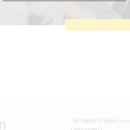
Diese Cookies sind erforderlich, um die grundlegende
Funktionalität der Website zu sichern.
Tracking- und Targeting-Cookies
Diese Cookies sind erforderlich, um unsere Website auf Ihre
Bedürfnisse hin zu optimieren. Hierzu gehört eine
bedarfsgerechte Gestaltung und fortlaufende Verbesserung
unseres Angebotes einschließlich der Verknüpfung zu
Social-Media-Angeboten von z.B. Facebook und LinkedIn.
Betreibercookies
Diese Cookies sind erforderlich, um z.B. Google Maps zu
nutzen oder eingebettete Videos abspielen zu können.
n
Sie haben Fragen zu 
Leistungen?