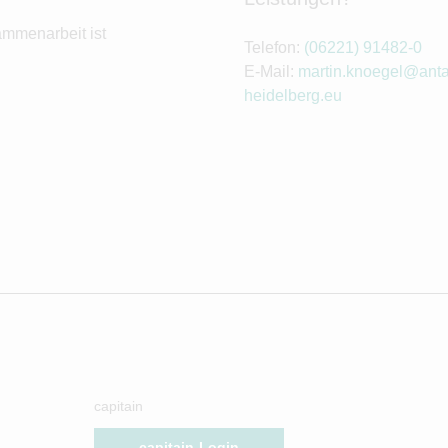
ammenarbeit ist
Telefon:
(06221) 91482-0
E-Mail:
martin.knoegel@anta
heidelberg.eu
capitain
capitain-Login