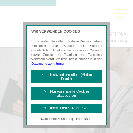
WIR VERWENDEN COOKIES
ANTAX
Steuerberatung in Heidelberg
Entscheiden Sie selbst, ob diese Website neben
funktionell zum Betrieb der Website
erforderlichen Cookies auch Betreiber-Cookies
sowie Cookies für Tracking und Targeting
verwenden darf. Weitere Details finden Sie in der
Datenschutzerklärung
.
✓ Ich akzeptiere alle (Vielen
Dank!)
✕ Nur essenzielle Cookies
akzeptieren
✎ Individuelle Präferenzen
·
Datenschutzerklärung
Impressum
Notwendige Cookies
Diese Cookies sind erforderlich, um die
grundlegende Funktionalität der Website