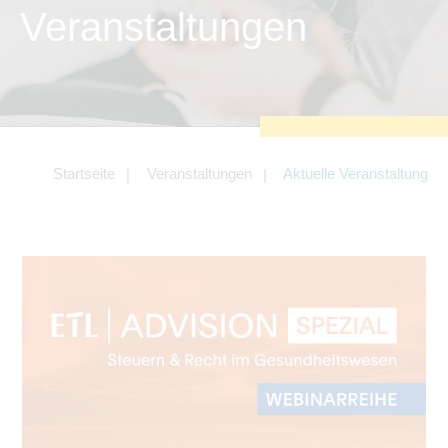
zu sichern.
Veranstaltungen
Tracking- und Targeting-Cookies
Diese Cookies sind erforderlich, um
unsere Website auf Ihre Bedürfnisse hin
zu optimieren. Hierzu gehört eine
bedarfsgerechte Gestaltung und
fortlaufende Verbesserung unseres
Angebotes einschließlich der
Verknüpfung zu Social-Media-
Angeboten von z.B. Facebook und
Startseite
Veranstaltungen
Aktuelle Veranstaltung
LinkedIn.
Betreibercookies
Diese Cookies sind erforderlich, um z.B.
Google Maps zu nutzen oder
eingebettete Videos abspielen zu
können.