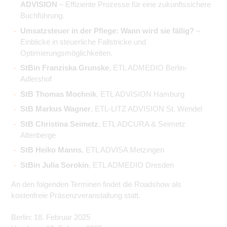
ADVISION
– Effiziente Prozesse für eine zukunftssichere
Buchführung.
Umsatzsteuer in der Pflege: Wann wird sie fällig?
–
Einblicke in steuerliche Fallstricke und
Optimierungsmöglichkeiten.
StBin Franziska Grunske
, ETL ADMEDIO Berlin-
Adlershof
StB Thomas Mochnik
, ETL ADVISION Hamburg
StB Markus Wagner
, ETL-LITZ ADVISION St. Wendel
StB Christina Seimetz
, ETL ADCURA & Seimetz
Altenberge
StB Heiko Manns
, ETL ADVISA Metzingen
StBin Julia Sorokin
, ETL ADMEDIO Dresden
An den folgenden Terminen findet die Roadshow als
kostenfreie Präsenzveranstaltung statt.
Berlin: 18. Februar 2025