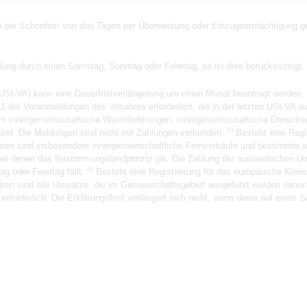
der Schonfrist von drei Tagen per Überweisung oder Einzugsermächtigung gez
hlung durch einen Samstag, Sonntag oder Feiertag, so ist dies berücksichtigt.
USt-VA) kann eine Dauerfristverlängerung um einen Monat beantragt werden. 
1 der Voranmeldungen des Vorjahres erforderlich, die in der letzten USt-VA 
m innergemeinschaftliche Warenlieferungen, innergemeinschaftliche Dreieck
3)
ind. Die Meldungen sind nicht mit Zahlungen verbunden.
Besteht eine Regi
klären sind insbesondere innergemeinschaftliche Fernverkäufe und bestimmte 
ei denen das Bestimmungslandprinzip gilt. Die Zahlung der ausländischen Ums
4)
g oder Feiertag fällt.
Besteht eine Registrierung für das europäische Kle
klären sind alle Umsätze, die im Gemeinschaftsgebiet ausgeführt wurden (eins
forderlich. Die Erklärungsfrist verlängert sich nicht, wenn diese auf einen S