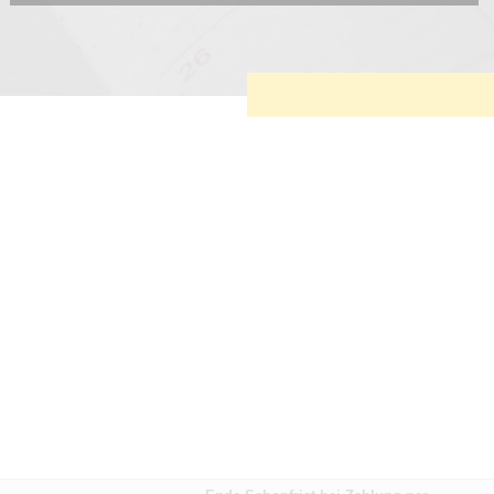
Diese Cookies sind erforderlich, um die grundlegende
Funktionalität der Website zu sichern.
Tracking- und Targeting-Cookies
Diese Cookies sind erforderlich, um unsere Website auf Ihre
Bedürfnisse hin zu optimieren. Hierzu gehört eine
bedarfsgerechte Gestaltung und fortlaufende Verbesserung
unseres Angebotes einschließlich der Verknüpfung zu
Social-Media-Angeboten von z.B. Facebook und LinkedIn.
Betreibercookies
Diese Cookies sind erforderlich, um z.B. Google Maps zu
nutzen oder eingebettete Videos abspielen zu können.