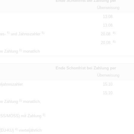
Ende Schonfrist bei Zahlung per
Überweisung
13.08.
13.08.
5)
5)
8)
hres-
und Jahreszahler
20.08.
8)
20.08.
2)
ne Zahlung
monatlich
Ende Schonfrist bei Zahlung per
Überweisung
ljahreszahler
15.10.
15.10.
2)
ne Zahlung
monatlich,
3)
M1SS/MOSS) mit Zahlung
4)
 (EU-KU)
vierteljährlich