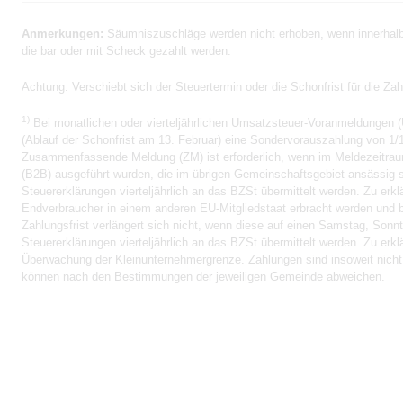
Anmerkungen:
Säumniszuschläge werden nicht erhoben, wenn innerhalb 
die bar oder mit Scheck gezahlt werden.
Achtung:
Verschiebt sich der Steuertermin oder die Schonfrist für die Za
1)
Bei monatlichen oder vierteljährlichen Umsatzsteuer-Voranmeldungen (
(Ablauf der Schonfrist am 13. Februar) eine Sondervorauszahlung von 1/1
Zusammenfassende Meldung (ZM) ist erforderlich, wenn im Meldezeitrau
(B2B) ausgeführt wurden, die im übrigen Gemeinschaftsgebiet ansässig s
Steuererklärungen vierteljährlich an das BZSt übermittelt werden. Zu er
Endverbraucher in einem anderen EU-Mitgliedstaat erbracht werden und b
Zahlungsfrist verlängert sich nicht, wenn diese auf einen Samstag, Sonnta
Steuererklärungen vierteljährlich an das BZSt übermittelt werden. Zu er
Überwachung der Kleinunternehmergrenze. Zahlungen sind insoweit nicht er
können nach den Bestimmungen der jeweiligen Gemeinde abweichen.