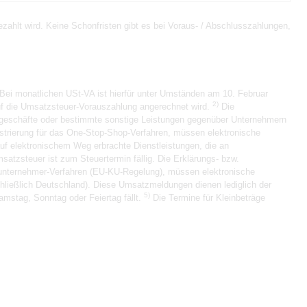
ahlt wird. Keine Schonfristen gibt es bei Voraus- / Abschlusszahlungen,
Bei monatlichen USt-VA ist hierfür unter Umständen am 10. Februar
2)
auf die Umsatzsteuer-Vorauszahlung angerechnet wird.
Die
sgeschäfte oder bestimmte sonstige Leistungen gegenüber Unternehmern
strierung für das One-Stop-Shop-Verfahren, müssen elektronische
auf elektronischem Weg erbrachte Dienstleistungen, die an
atzsteuer ist zum Steuertermin fällig. Die Erklärungs- bzw.
inunternehmer-Verfahren (EU-KU-Regelung), müssen elektronische
chließlich Deutschland). Diese Umsatzmeldungen dienen lediglich der
5)
amstag, Sonntag oder Feiertag fällt.
Die Termine für Kleinbeträge