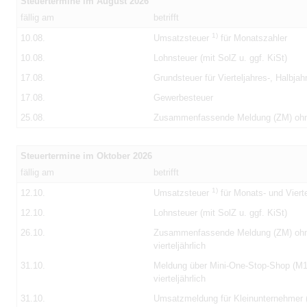
Steuertermine im August 2026
fällig am
betrifft
1)
10.08.
Umsatzsteuer
für Monatszahler
10.08.
Lohnsteuer (mit SolZ u. ggf. KiSt)
17.08.
Grundsteuer für Vierteljahres-, Halbja
17.08.
Gewerbesteuer
25.08.
Zusammenfassende Meldung (ZM) oh
Steuertermine im Oktober 2026
fällig am
betrifft
1)
12.10.
Umsatzsteuer
für Monats- und Vierte
12.10.
Lohnsteuer (mit SolZ u. ggf. KiSt)
26.10.
Zusammenfassende Meldung (ZM) oh
vierteljährlich
31.10.
Meldung über Mini-One-Stop-Shop (
vierteljährlich
31.10.
Umsatzmeldung für Kleinunternehmer