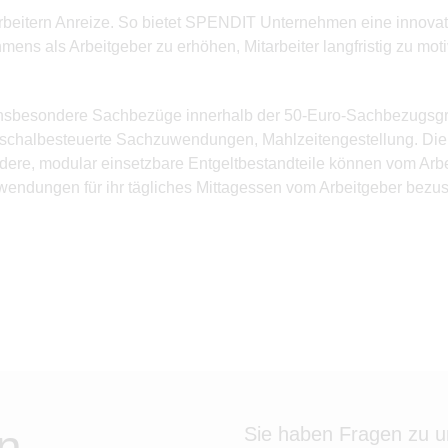
itarbeitern Anreize. So bietet SPENDIT Unternehmen eine innov
hmens als Arbeitgeber zu erhöhen, Mitarbeiter langfristig zu 
 insbesondere Sachbezüge innerhalb der 50-Euro-Sachbezugsgr
uschalbesteuerte Sachzuwendungen, Mahlzeitengestellung. Die S
dere, modular einsetzbare Entgeltbestandteile können vom Arbei
fwendungen für ihr tägliches Mittagessen vom Arbeitgeber bezu
n
Sie haben Fragen zu 