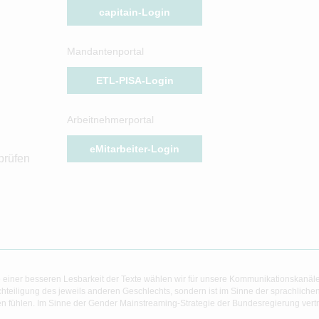
capitain-Login
Mandantenportal
ETL-PISA-Login
Arbeitnehmerportal
eMitarbeiter-Login
prüfen
 einer besseren Lesbarkeit der Texte wählen wir für unsere Kommunikationskanäl
hteiligung des jeweils anderen Geschlechts, sondern ist im Sinne der sprachlich
 fühlen. Im Sinne der Gender Mainstreaming-Strategie der Bundesregierung vertret