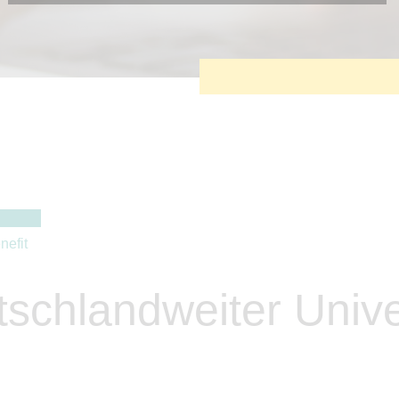
Diese Cookies sind erforderlich, um die grundlegende
Funktionalität der Website zu sichern.
Tracking- und Targeting-Cookies
Diese Cookies sind erforderlich, um unsere Website auf Ihre
Bedürfnisse hin zu optimieren. Hierzu gehört eine
bedarfsgerechte Gestaltung und fortlaufende Verbesserung
unseres Angebotes einschließlich der Verknüpfung zu
Social-Media-Angeboten von z.B. Facebook und LinkedIn.
Betreibercookies
Diese Cookies sind erforderlich, um z.B. Google Maps zu
nutzen oder eingebettete Videos abspielen zu können.
nefit
schlandweiter Unive