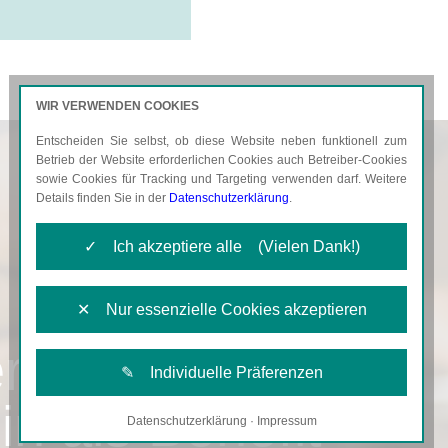
WIR VERWENDEN COOKIES
Entscheiden Sie selbst, ob diese Website neben funktionell zum
AKTUELLES
KARRIERE
Betrieb der Website erforderlichen Cookies auch Betreiber-Cookies
sowie Cookies für Tracking und Targeting verwenden darf. Weitere
Details finden Sie in der
Datenschutzerklärung
.
✓ Ich akzeptiere alle (Vielen Dank!)
✕ Nur essenzielle Cookies akzeptieren
r
✎ Individuelle Präferenzen
n als Benefit
Datenschutzerklärung
·
Impressum
Notwendige Cookies